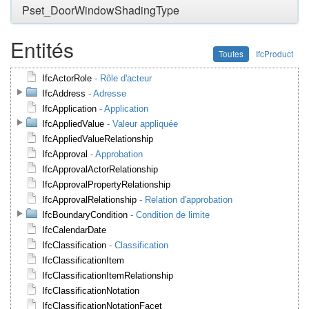
Pset_DoorWindowShadingType
Entités
Toutes
IfcProduct
IfcActorRole
- Rôle d'acteur
IfcAddress
- Adresse
IfcApplication
- Application
IfcAppliedValue
- Valeur appliquée
IfcAppliedValueRelationship
IfcApproval
- Approbation
IfcApprovalActorRelationship
IfcApprovalPropertyRelationship
IfcApprovalRelationship
- Relation d'approbation
IfcBoundaryCondition
- Condition de limite
IfcCalendarDate
IfcClassification
- Classification
IfcClassificationItem
IfcClassificationItemRelationship
IfcClassificationNotation
IfcClassificationNotationFacet