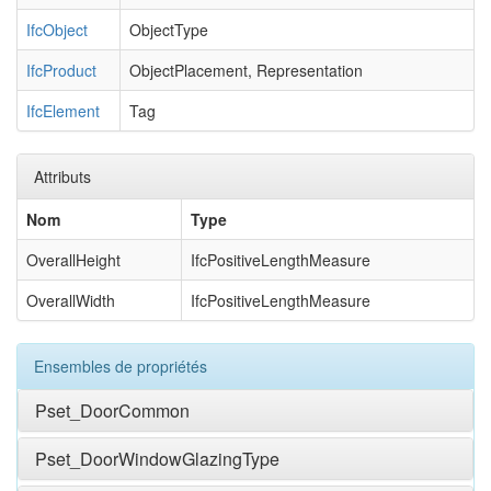
IfcObject
ObjectType
IfcProduct
ObjectPlacement, Representation
IfcElement
Tag
Attributs
Nom
Type
OverallHeight
IfcPositiveLengthMeasure
OverallWidth
IfcPositiveLengthMeasure
Ensembles de propriétés
Pset_DoorCommon
Pset_DoorWindowGlazingType