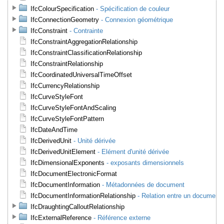
IfcColourSpecification
- Spécification de couleur
IfcConnectionGeometry
- Connexion géométrique
IfcConstraint
- Contrainte
IfcConstraintAggregationRelationship
IfcConstraintClassificationRelationship
IfcConstraintRelationship
IfcCoordinatedUniversalTimeOffset
IfcCurrencyRelationship
IfcCurveStyleFont
IfcCurveStyleFontAndScaling
IfcCurveStyleFontPattern
IfcDateAndTime
IfcDerivedUnit
- Unité dérivée
IfcDerivedUnitElement
- Elément d'unité dérivée
IfcDimensionalExponents
- exposants dimensionnels
IfcDocumentElectronicFormat
IfcDocumentInformation
- Métadonnées de document
IfcDocumentInformationRelationship
- Relation entre un document
IfcDraughtingCalloutRelationship
IfcExternalReference
- Référence externe