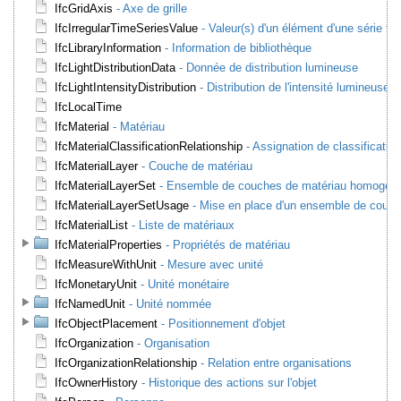
IfcGridAxis
- Axe de grille
IfcIrregularTimeSeriesValue
- Valeur(s) d'un élément d'une série tem
IfcLibraryInformation
- Information de bibliothèque
IfcLightDistributionData
- Donnée de distribution lumineuse
IfcLightIntensityDistribution
- Distribution de l'intensité lumineuse
IfcLocalTime
IfcMaterial
- Matériau
IfcMaterialClassificationRelationship
- Assignation de classificatio
IfcMaterialLayer
- Couche de matériau
IfcMaterialLayerSet
- Ensemble de couches de matériau homogèn
IfcMaterialLayerSetUsage
- Mise en place d'un ensemble de couc
IfcMaterialList
- Liste de matériaux
IfcMaterialProperties
- Propriétés de matériau
IfcMeasureWithUnit
- Mesure avec unité
IfcMonetaryUnit
- Unité monétaire
IfcNamedUnit
- Unité nommée
IfcObjectPlacement
- Positionnement d'objet
IfcOrganization
- Organisation
IfcOrganizationRelationship
- Relation entre organisations
IfcOwnerHistory
- Historique des actions sur l'objet