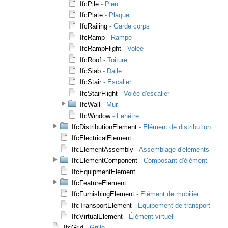
IfcPile
- Pieu
IfcPlate
- Plaque
IfcRailing
- Garde corps
IfcRamp
- Rampe
IfcRampFlight
- Volée
IfcRoof
- Toiture
IfcSlab
- Dalle
IfcStair
- Escalier
IfcStairFlight
- Volée d'escalier
IfcWall
- Mur
IfcWindow
- Fenêtre
IfcDistributionElement
- Elément de distribution
IfcElectricalElement
IfcElementAssembly
- Assemblage d'éléments
IfcElementComponent
- Composant d'élément
IfcEquipmentElement
IfcFeatureElement
IfcFurnishingElement
- Elément de mobilier
IfcTransportElement
- Equipement de transport
IfcVirtualElement
- Élément virtuel
IfcGrid
- Grille