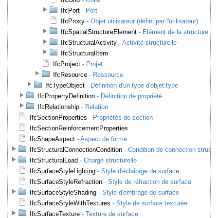
IfcPort
- Port
IfcProxy
- Objet utilisateur (défini par l'utilisateur)
IfcSpatialStructureElement
- Elément de la structure sp
IfcStructuralActivity
- Activité structurelle
IfcStructuralItem
IfcProject
- Projet
IfcResource
- Ressource
IfcTypeObject
- Définition d'un type d'objet type
IfcPropertyDefinition
- Définition de propriété
IfcRelationship
- Relation
IfcSectionProperties
- Propriétés de section
IfcSectionReinforcementProperties
IfcShapeAspect
- Aspect de forme
IfcStructuralConnectionCondition
- Condition de connection structur
IfcStructuralLoad
- Charge structurelle
IfcSurfaceStyleLighting
- Style d'éclairage de surface
IfcSurfaceStyleRefraction
- Style de réfraction de surface
IfcSurfaceStyleShading
- Style d'ombrage de surface
IfcSurfaceStyleWithTextures
- Style de surface texturée
IfcSurfaceTexture
- Texture de surface