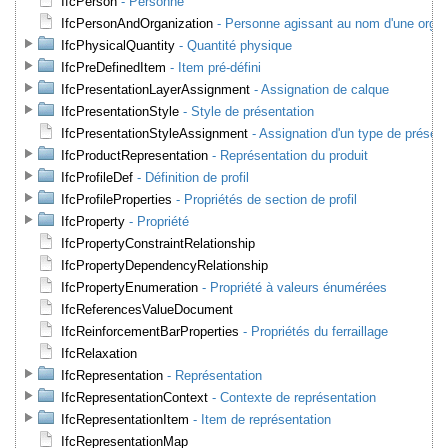
IfcPerson
- Personne
IfcPersonAndOrganization
- Personne agissant au nom d'une organ
IfcPhysicalQuantity
- Quantité physique
IfcPreDefinedItem
- Item pré-défini
IfcPresentationLayerAssignment
- Assignation de calque
IfcPresentationStyle
- Style de présentation
IfcPresentationStyleAssignment
- Assignation d'un type de présent
IfcProductRepresentation
- Représentation du produit
IfcProfileDef
- Définition de profil
IfcProfileProperties
- Propriétés de section de profil
IfcProperty
- Propriété
IfcPropertyConstraintRelationship
IfcPropertyDependencyRelationship
IfcPropertyEnumeration
- Propriété à valeurs énumérées
IfcReferencesValueDocument
IfcReinforcementBarProperties
- Propriétés du ferraillage
IfcRelaxation
IfcRepresentation
- Représentation
IfcRepresentationContext
- Contexte de représentation
IfcRepresentationItem
- Item de représentation
IfcRepresentationMap