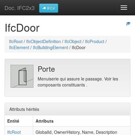
Doc. IFC2x3
Navig
IFC4
IfcDoor
IfcRoot
/
IfcObjectDefinition
/
IfcObject
/
IfcProduct
/
IfcElement
/
IfcBuildingElement
/ IfcDoor
Porte
Menuiserie qui assure le passage. Voir les
composants constituants .
Attributs hérités
Entité
Attributs
IfcRoot
GlobalId, OwnerHistory, Name, Description