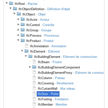
IfcRoot
- Racine
IfcObjectDefinition
- Définition d'objet
IfcObject
- Objet
IfcActor
- Acteur
IfcControl
- Contrôle
IfcGroup
- Groupe
IfcProcess
- Processus
IfcProduct
- Produit
IfcAnnotation
- Annotation
IfcElement
- Élément
IfcBuildingElement
- Elément de construction
IfcBeam
- Poutre
IfcBuildingElementComponent
IfcBuildingElementProxy
- Elément de construction
IfcColumn
- Poteau
IfcCovering
- Revêtement
IfcCurtainWall
- Mur rideau
IfcDoor
- Porte
IfcFooting
- Fondation
IfcMember
- Membre